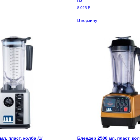
8 025
₽
В корзину
л. пласт. колба /1/
Блендер 2500 мл. пласт. колб