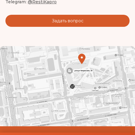
Telegram:
@RestiKapro
Задать вопрос