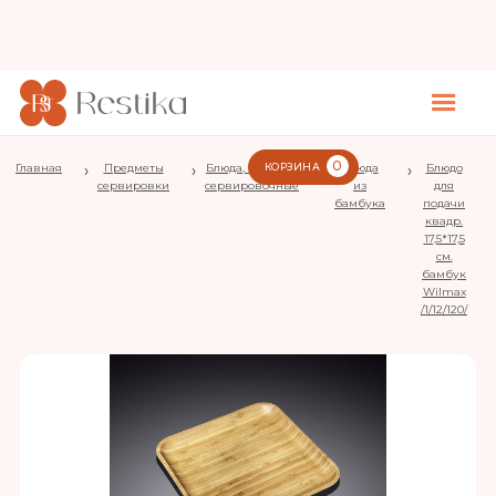
0
Главная
›
Предметы
›
Блюда, подносы
КОРЗИНА
›
Блюда
›
Блюдо
сервировки
сервировочные
из
для
бамбука
подачи
квадр.
17,5*17,5
см.
бамбук
Wilmax
/1/12/120/