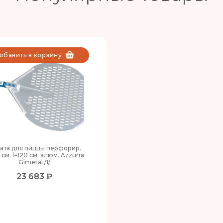
обавить в корзину
ата для пиццы перфорир.
 см. l=120 см. алюм. Azzurra
Gimetal /1/
23 683 ₽