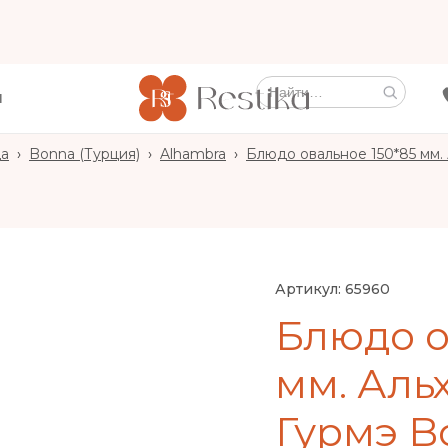
Ы
да
›
Bonna (Турция)
›
Alhambra
›
Блюдо овальное 150*85 мм. 
Артикул:
65960
Блюдо о
мм. Аль
Гурмэ Bo