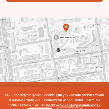
© Использование материалов сайта разрешено только при наличии активной
Мы используем файлы cookie для улучшения работы сайта
ссылки на источник. Все права на изображения и тексты принадлежат их
авторам.Общие правила и публичная оферта
и анализа трафика. Продолжая использовать сайт, вы
соглашаетесь с нашей
политикой конфиденциальности
.