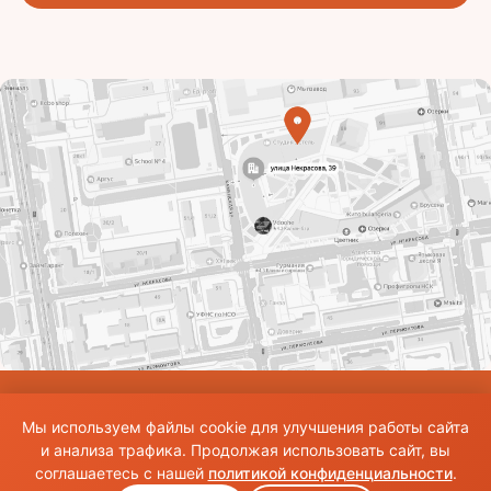
© Использование материалов сайта разрешено только при наличии активной
Мы используем файлы cookie для улучшения работы сайта
ссылки на источник. Все права на изображения и тексты принадлежат их
авторам.Общие правила и публичная оферта
и анализа трафика. Продолжая использовать сайт, вы
соглашаетесь с нашей
политикой конфиденциальности
.