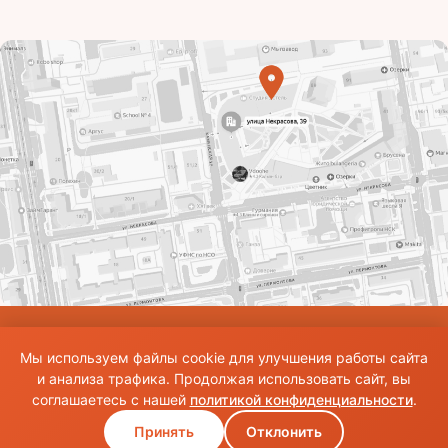
© Использование материалов сайта разрешено только при наличии активной
Мы используем файлы cookie для улучшения работы сайта
ссылки на источник. Все права на изображения и тексты принадлежат их
авторам.Общие правила и публичная оферта
и анализа трафика. Продолжая использовать сайт, вы
соглашаетесь с нашей
политикой конфиденциальности
.
Принять
Отклонить