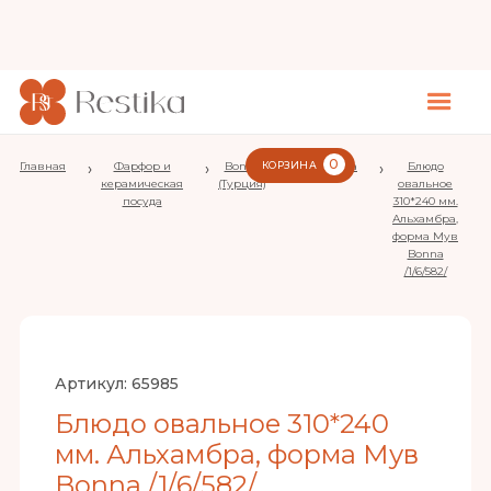
0
Главная
›
Фарфор и
›
Bonna
КОРЗИНА
›
Alhambra
›
Блюдо
керамическая
(Турция)
овальное
посуда
310*240 мм.
Альхамбра,
форма Мув
Bonna
/1/6/582/
Артикул:
65985
Блюдо овальное 310*240
мм. Альхамбра, форма Мув
Bonna /1/6/582/