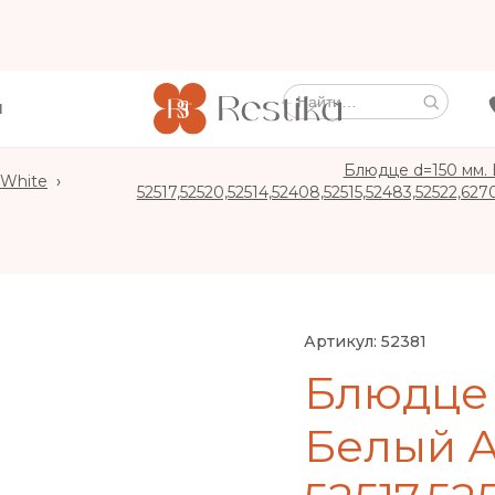
Ы
Блюдце d=150 мм.
White
›
52517,52520,52514,52408,52515,52483,52522,627
Артикул:
52381
Блюдце 
Белый А