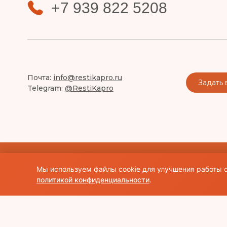
+7 939 822 5208
Почта:
info@restikapro.ru
Задать 
Telegram:
@RestiKapro
© Использование материалов сайта разрешено только при н
Мы используем файлы cookie для улучшения работы с
права на изображения и тексты принадлежат их авторам.Об
политикой конфиденциальности
.