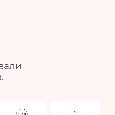
вали
.