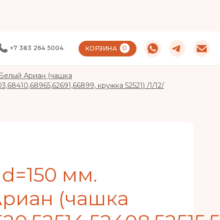
+7 383 264 5004
0
КОРЗИНА
 Белый Ариан (чашка
03,68410,68965,62691,66899, кружка 52521) /1/12/
d=150 мм.
риан (чашка