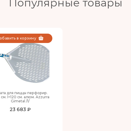
Популярные товары
обавить в корзину
ата для пиццы перфорир.
 см. l=120 см. алюм. Azzurra
Gimetal /1/
23 683 ₽