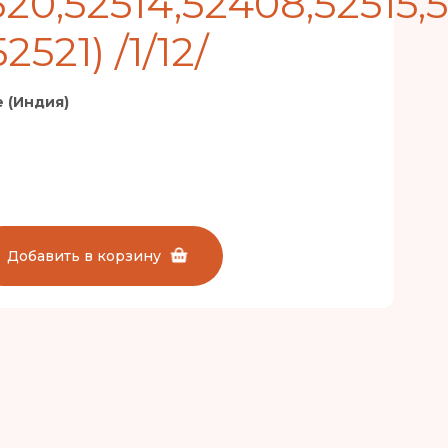
520,52514,52408,52515,
521) /1/12/
e (Индия)
Добавить в корзину