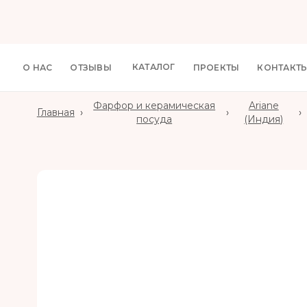
КАТАЛОГ
О НАС
ОТЗЫВЫ
ПРОЕКТЫ
КОНТАКТ
Фарфор и керамическая
Ariane
Главная
›
›
›
посуда
(Индия)