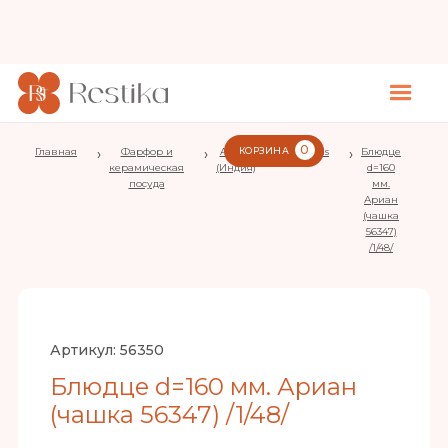
0
Главная
›
Фарфор и
›
Ariane
КОРЗИНА
›
Hornfels
›
Блюдце
керамическая
(Индия)
d=160
посуда
мм.
Ариан
(чашка
56347)
/1/48/
Артикул:
56350
Блюдце d=160 мм. Ариан
(чашка 56347) /1/48/