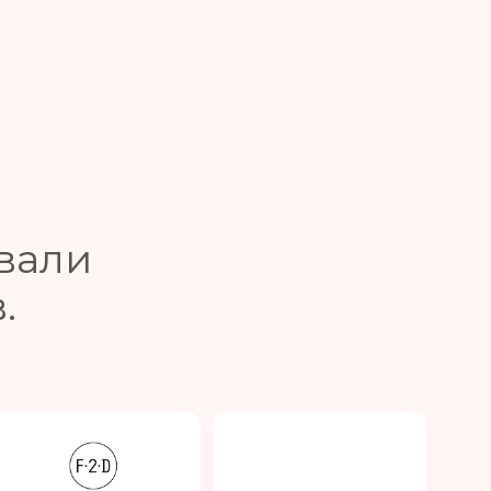
вали
.