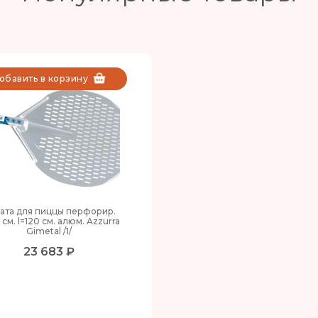
обавить в корзину
ата для пиццы перфорир.
 см. l=120 см. алюм. Azzurra
Gimetal /1/
23 683 ₽