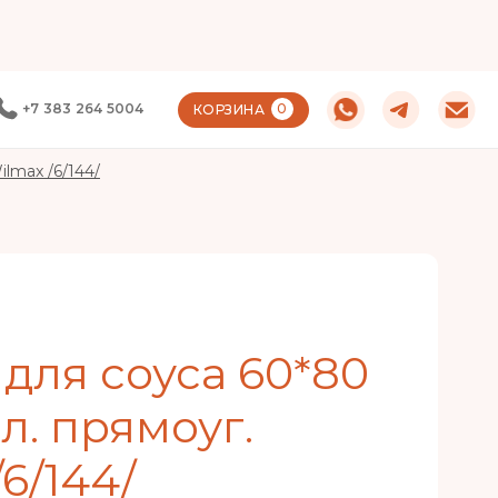
+7 383 264 5004
0
КОРЗИНА
lmax /6/144/
для соуса 60*80
л. прямоуг.
6/144/