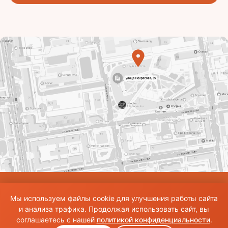
© Использование материалов сайта разрешено только при наличии активной
Мы используем файлы cookie для улучшения работы сайта
ссылки на источник. Все права на изображения и тексты принадлежат их
авторам.Общие правила и публичная оферта
и анализа трафика. Продолжая использовать сайт, вы
соглашаетесь с нашей
политикой конфиденциальности
.