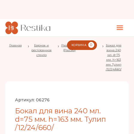
0
Главная
›
Барное и
›
Pasabahce
КОРЗИНА
›
Tulipe
›
Бокал для
ресторанное
(Россия)
вина 240
стекло
мл. d=75
мм. h=163
мм. Тулип
/12/24/660/
Артикул:
06276
Бокал для вина 240 мл.
d=75 мм. h=163 мм. Тулип
/12/24/660/