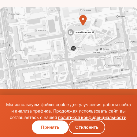
© Использование материалов сайта разрешено только при наличии активной
Мы используем файлы cookie для улучшения работы сайта
ссылки на источник. Все права на изображения и тексты принадлежат их
авторам.Общие правила и публичная оферта
и анализа трафика. Продолжая использовать сайт, вы
соглашаетесь с нашей
политикой конфиденциальности
.
Принять
Отклонить