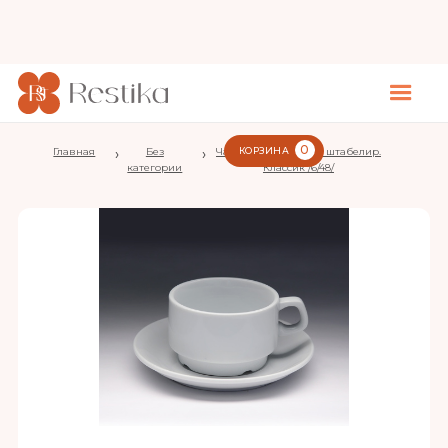
0
Главная
›
Без
›
Чайная пара 250 мл. штабелир.
КОРЗИНА
категории
Классик /6/48/