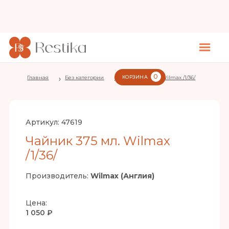
0
Главная
›
Без категории
›
Чайник 375 мл. Wilmax /1/36/
КОРЗИНА
Артикул:
47619
Чайник 375 мл. Wilmax
/1/36/
Производитель:
Wilmax (Англия)
Цена:
1 050 ₽