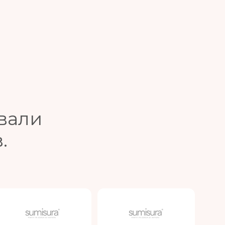
вали
.