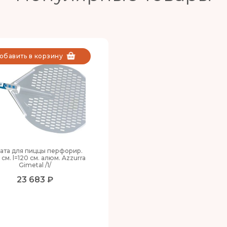
обавить в корзину
ата для пиццы перфорир.
 см. l=120 см. алюм. Azzurra
Gimetal /1/
23 683 ₽