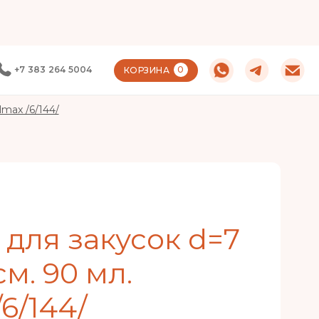
+7 383 264 5004
0
КОРЗИНА
lmax /6/144/
 для закусок d=7
см. 90 мл.
6/144/