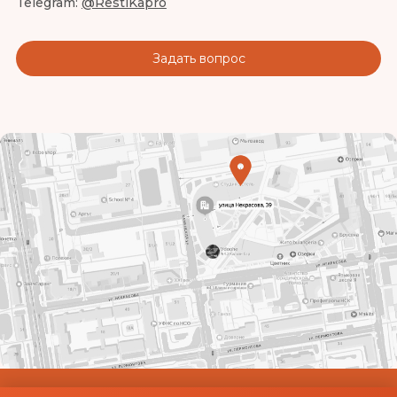
Telegram:
@RestiKapro
Задать вопрос