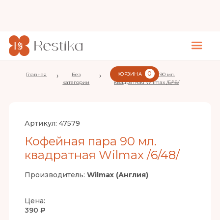
0
Главная
›
Без
›
КОРЗИНА
Кофейная пара 90 мл.
категории
квадратная Wilmax /6/48/
Артикул:
47579
Кофейная пара 90 мл.
квадратная Wilmax /6/48/
Производитель:
Wilmax (Англия)
Цена:
390 ₽