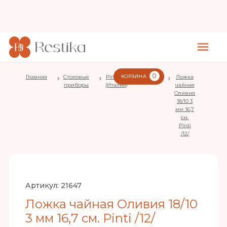
0
Главная
›
Столовые
›
Pintinox
КОРЗИНА
›
Olivia
›
Ложка
приборы
(Италия)
чайная
Оливия
18/10 3
мм 16,7
см.
Pinti
/12/
Артикул:
21647
Ложка чайная Оливия 18/10
3 мм 16,7 см. Pinti /12/