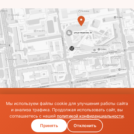
© Использование материалов сайта разрешено только при наличии активной
Мы используем файлы cookie для улучшения работы сайта
ссылки на источник. Все права на изображения и тексты принадлежат их
авторам.Общие правила и публичная оферта
и анализа трафика. Продолжая использовать сайт, вы
соглашаетесь с нашей
политикой конфиденциальности
.
Принять
Отклонить