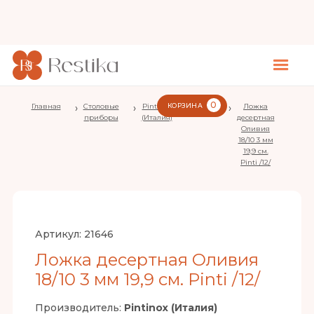
0
Главная
›
Столовые
›
Pintinox
КОРЗИНА
›
Olivia
›
Ложка
приборы
(Италия)
десертная
Оливия
18/10 3 мм
19,9 см.
Pinti /12/
Артикул:
21646
Ложка десертная Оливия
18/10 3 мм 19,9 см. Pinti /12/
Производитель:
Pintinox (Италия)