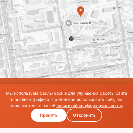
© Использование материалов сайта разрешено только при наличии активной
Мы используем файлы cookie для улучшения работы сайта
ссылки на источник. Все права на изображения и тексты принадлежат их
авторам.Общие правила и публичная оферта
и анализа трафика. Продолжая использовать сайт, вы
соглашаетесь с нашей
политикой конфиденциальности
.
Принять
Отклонить