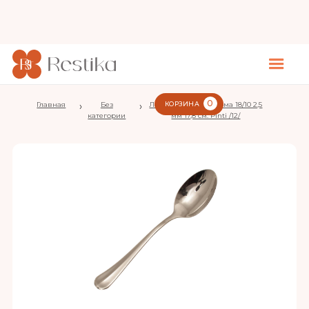
0
Главная
›
Без
›
Ложка десертная Рома 18/10 2,5
КОРЗИНА
категории
мм 17,8 см. Pinti /12/