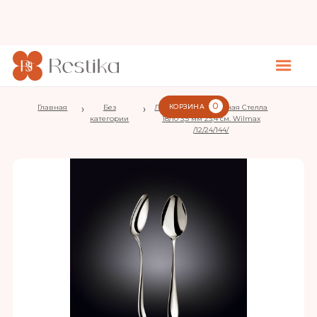
0
Главная
›
Без
›
Ложка сервировочная Стелла
КОРЗИНА
категории
18/10 3,5 мм 23,4 см. Wilmax
/12/24/144/