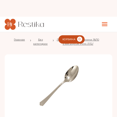
0
Главная
›
Без
›
Ложка столовая Бернини 18/10
КОРЗИНА
категории
3 мм 20,5 см. Pinti /1/12/