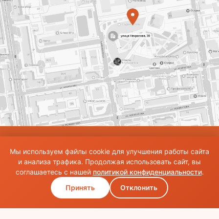
© Использование материалов сайта разрешено только при наличии активной
Мы используем файлы cookie для улучшения работы сайта
ссылки на источник. Все права на изображения и тексты принадлежат их
авторам.Общие правила и публичная оферта
и анализа трафика. Продолжая использовать сайт, вы
соглашаетесь с нашей
политикой конфиденциальности
.
Принять
Отклонить