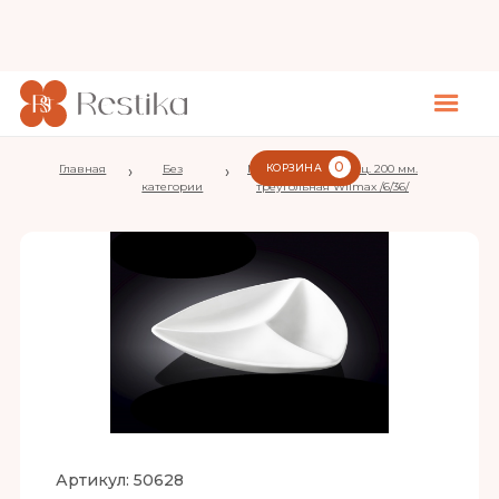
0
Главная
›
Без
›
Менажница 3-х секц. 200 мм.
КОРЗИНА
категории
треугольная Wilmax /6/36/
Артикул:
50628