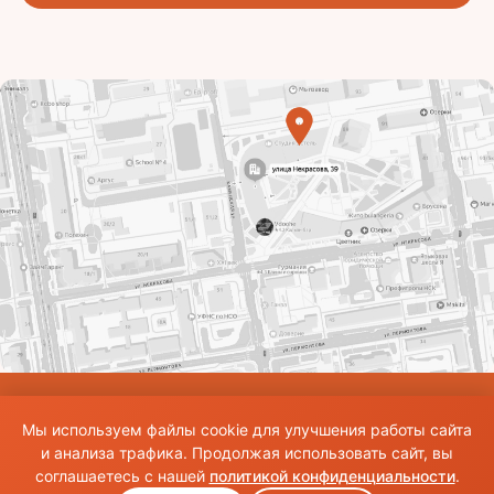
© Использование материалов сайта разрешено только при наличии активной
Мы используем файлы cookie для улучшения работы сайта
ссылки на источник. Все права на изображения и тексты принадлежат их
авторам.Общие правила и публичная оферта
и анализа трафика. Продолжая использовать сайт, вы
соглашаетесь с нашей
политикой конфиденциальности
.