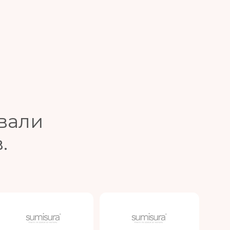
вали
.