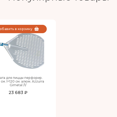
обавить в корзину
ата для пиццы перфорир.
 см. l=120 см. алюм. Azzurra
Gimetal /1/
23 683 ₽