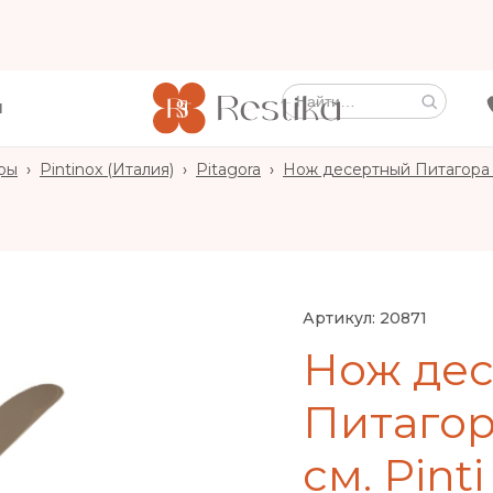
Ы
ры
›
Pintinox (Италия)
›
Pitagora
›
Нож десертный Питагора 18/
Артикул:
20871
Нож де
Питагора
см. Pinti 