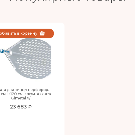
обавить в корзину
ата для пиццы перфорир.
 см. l=120 см. алюм. Azzurra
Gimetal /1/
23 683 ₽