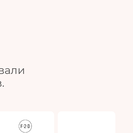
вали
.