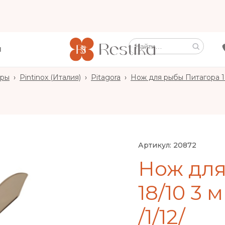
Ы
оры
›
Pintinox (Италия)
›
Pitagora
›
Нож для рыбы Питагора 18/1
Артикул:
20872
Нож для
18/10 3 м
/1/12/