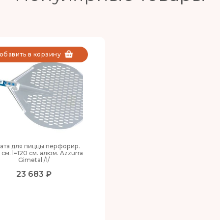
обавить в корзину
ата для пиццы перфорир.
 см. l=120 см. алюм. Azzurra
Gimetal /1/
23 683 ₽