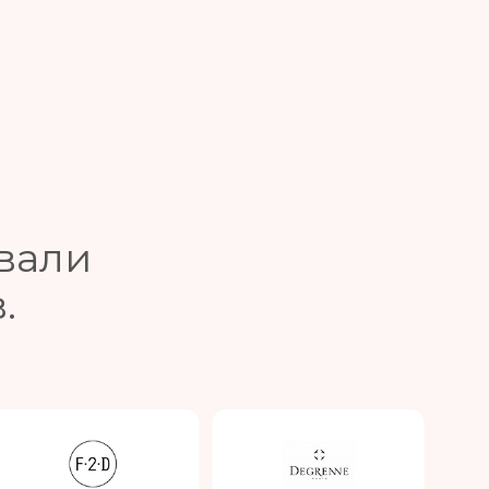
вали
.