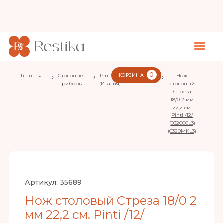
0
Главная
›
Столовые
›
Pintinox
КОРЗИНА
›
Stresa
›
Нож
приборы
(Италия)
столовый
Стреза
18/0 2 мм
22,2 см.
Pinti /12/
(032000L3)
(0320MKL3)
Артикул:
35689
Нож столовый Стреза 18/0 2
мм 22,2 см. Pinti /12/