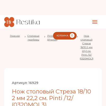
0
Главная
›
Столовые
›
Pintinox
КОРЗИНА
›
Stresa
›
Нож
приборы
(Италия)
столовый
Стреза
18/10 2 мм
22,2 см.
Pinti /12/
(0320MOL3)
Артикул:
16929
Нож столовый Стреза 18/10
2 мм 22,2 см. Pinti /12/
(0320MOL3)