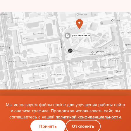
© Использование материалов сайта разрешено только при наличии активной
Мы используем файлы cookie для улучшения работы сайта
ссылки на источник. Все права на изображения и тексты принадлежат их
авторам.Общие правила и публичная оферта
и анализа трафика. Продолжая использовать сайт, вы
соглашаетесь с нашей
политикой конфиденциальности
.
Принять
Отклонить