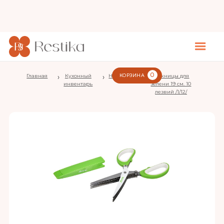
0
Главная
›
Кухонный
›
Ножницы
КОРЗИНА
›
Ножницы для
инвентарь
зелени 19 см. 10
лезвий /1/12/