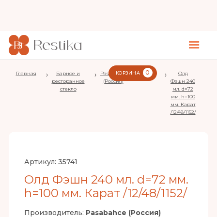
0
Главная
›
Барное и
›
Pasabahce
КОРЗИНА
›
Karat
›
Олд
ресторанное
(Россия)
Фэшн 240
стекло
мл. d=72
мм. h=100
мм. Карат
/12/48/1152/
Артикул:
35741
Олд Фэшн 240 мл. d=72 мм.
h=100 мм. Карат /12/48/1152/
Производитель:
Pasabahce (Россия)