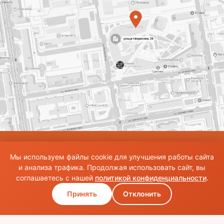
© Использование материалов сайта разрешено только при наличии активной
Мы используем файлы cookie для улучшения работы сайта
ссылки на источник. Все права на изображения и тексты принадлежат их
авторам.Общие правила и публичная оферта
и анализа трафика. Продолжая использовать сайт, вы
соглашаетесь с нашей
политикой конфиденциальности
.
Принять
Отклонить