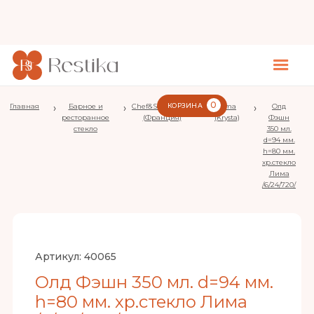
0
Главная
›
Барное и
›
Chef&Sommelier
КОРЗИНА
›
Lima
›
Олд
ресторанное
(Франция)
(Krysta)
Фэшн
стекло
350 мл.
d=94 мм.
h=80 мм.
хр.стекло
Лима
/6/24/720/
Артикул:
40065
Олд Фэшн 350 мл. d=94 мм.
h=80 мм. хр.стекло Лима