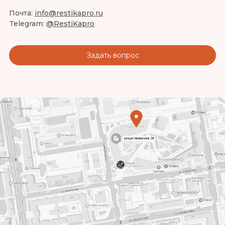
Почта:
info@restikapro.ru
Telegram:
@RestiKapro
Задать вопрос