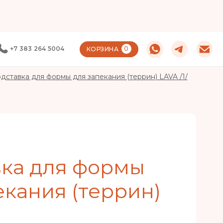
+7 383 264 5004
0
КОРЗИНА
дставка для формы для запекания (террин) LAVA /1/
ка для формы
екания (террин)