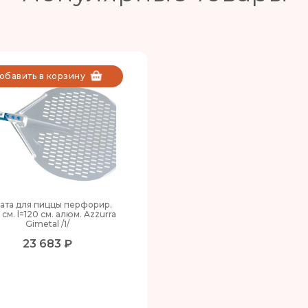
обавить в корзину
ата для пиццы перфорир.
 см. l=120 см. алюм. Azzurra
Gimetal /1/
23 683 ₽