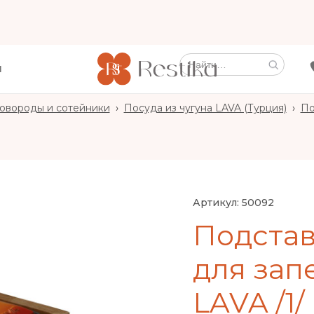
Ы
овороды и сотейники
›
Посуда из чугуна LAVA (Турция)
›
По
Артикул:
50092
Подстав
для зап
LAVA /1/