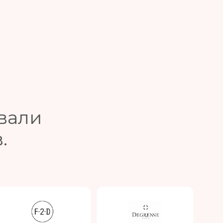
вали
.