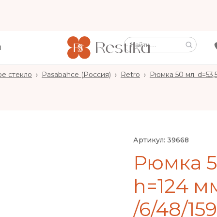
Ы
ое стекло
›
Pasabahce (Россия)
›
Retro
›
Рюмка 50 мл. d=53,5
Артикул:
39668
Рюмка 50
h=124 м
/6/48/159