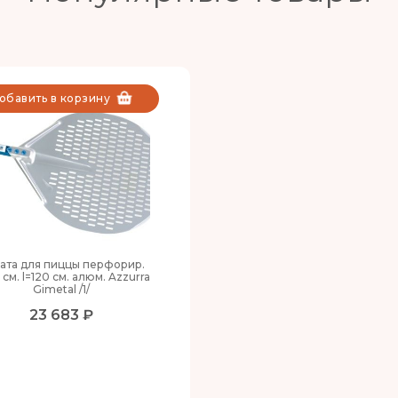
обавить в корзину
ата для пиццы перфорир.
 см. l=120 см. алюм. Azzurra
Gimetal /1/
23 683 ₽