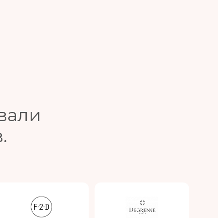
вали
.