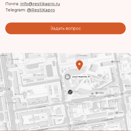
Почта:
info@restikapro.ru
Telegram:
@RestiKapro
Задать вопрос