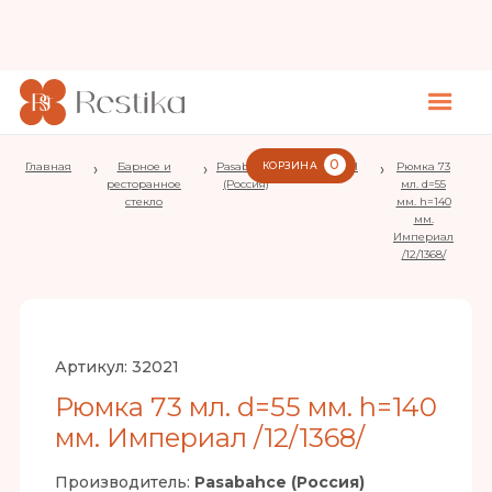
0
Главная
›
Барное и
›
Pasabahce
КОРЗИНА
›
Imperial
›
Рюмка 73
ресторанное
(Россия)
мл. d=55
стекло
мм. h=140
мм.
Империал
/12/1368/
Артикул:
32021
Рюмка 73 мл. d=55 мм. h=140
мм. Империал /12/1368/
Производитель:
Pasabahce (Россия)