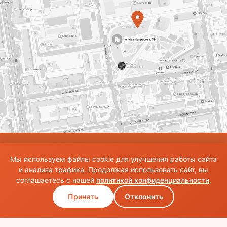
© Использование материалов сайта разрешено только при наличии активной
Мы используем файлы cookie для улучшения работы сайта
ссылки на источник. Все права на изображения и тексты принадлежат их
авторам.Общие правила и публичная оферта
и анализа трафика. Продолжая использовать сайт, вы
соглашаетесь с нашей
политикой конфиденциальности
.
Принять
Отклонить