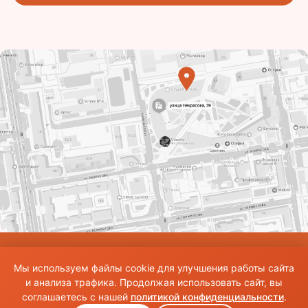
© Использование материалов сайта разрешено только при наличии активной
Мы используем файлы cookie для улучшения работы сайта
ссылки на источник. Все права на изображения и тексты принадлежат их
авторам.Общие правила и публичная оферта
и анализа трафика. Продолжая использовать сайт, вы
соглашаетесь с нашей
политикой конфиденциальности
.