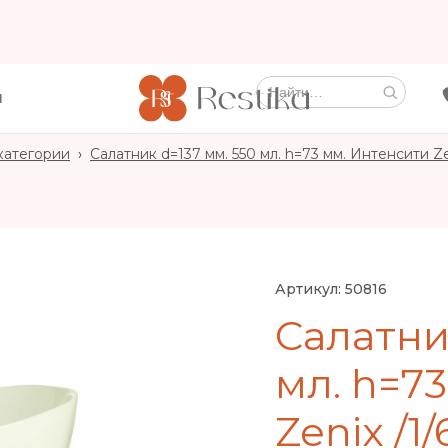
Ы
категории
›
Салатник d=137 мм. 550 мл. h=73 мм. Интенсити Zen
Артикул:
50816
Салатни
мл. h=7
Zenix /1/