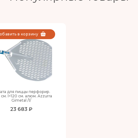
обавить в корзину
ата для пиццы перфорир.
 см. l=120 см. алюм. Azzurra
Gimetal /1/
23 683 ₽