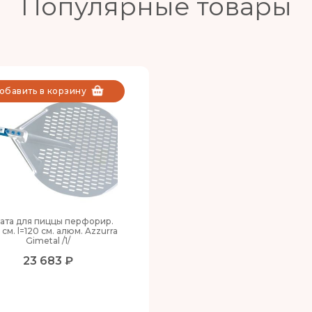
Популярные товары
обавить в корзину
ата для пиццы перфорир.
 см. l=120 см. алюм. Azzurra
Gimetal /1/
23 683 ₽