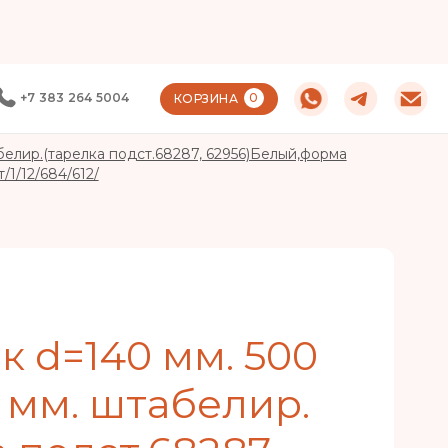
+7 383 264 5004
0
КОРЗИНА
абелир.(тарелка подст.68287, 62956)Белый,форма
/1/12/684/612/
к d=140 мм. 500
5 мм. штабелир.