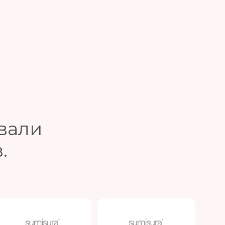
вали
.