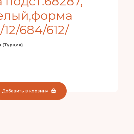
 подст.68287,
елый,форма
/12/684/612/
 (Турция)
Добавить в корзину