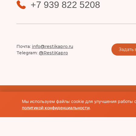
+7 939 822 5208
Почта:
info@restikapro.ru
Задать 
Telegram:
@RestiKapro
© Использование материалов сайта разрешено только при н
Мы используем файлы cookie для улучшения работы с
права на изображения и тексты принадлежат их авторам.Об
политикой конфиденциальности
.