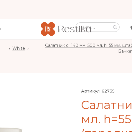
Ы
Салатник d=140 мм. 500 мл. h=55 мм. шт
›
White
›
)
Банкет
Артикул:
62735
Салатни
мл. h=5