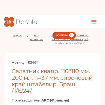
0
Главная
›
Без
›
Салатник квадр. 110*110 мм. 200
КОРЗИНА
категории
мл. h=37 мм. сиреневый край
штабелир. Браш /1/6/24/
Артикул:
53494
Салатник квадр. 110*110 мм.
200 мл. h=37 мм. сиреневый
край штабелир. Браш
/1/6/24/
Производитель:
ARC (Франция)