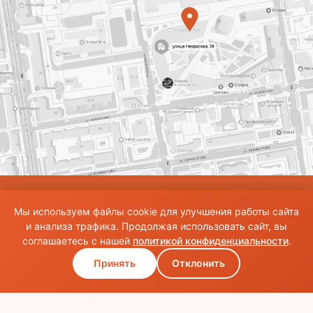
© Использование материалов сайта разрешено только при наличии активной
Мы используем файлы cookie для улучшения работы сайта
ссылки на источник. Все права на изображения и тексты принадлежат их
авторам.Общие правила и публичная оферта
и анализа трафика. Продолжая использовать сайт, вы
соглашаетесь с нашей
политикой конфиденциальности
.
Принять
Отклонить