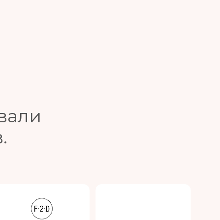
вали
.