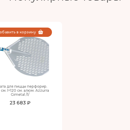
обавить в корзину
ата для пиццы перфорир.
 см. l=120 см. алюм. Azzurra
Gimetal /1/
23 683 ₽