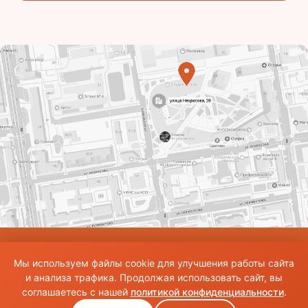
© Использование материалов сайта разрешено только при наличии активной
Мы используем файлы cookie для улучшения работы сайта
ссылки на источник. Все права на изображения и тексты принадлежат их
авторам.Общие правила и публичная оферта
и анализа трафика. Продолжая использовать сайт, вы
соглашаетесь с нашей
политикой конфиденциальности
.