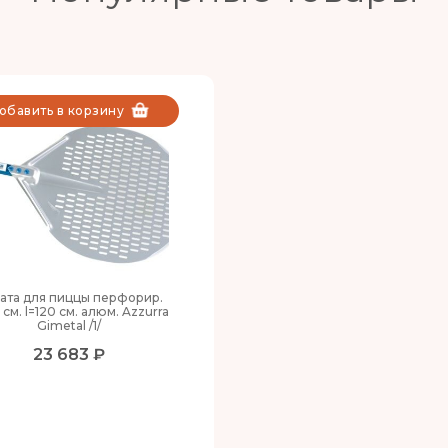
обавить в корзину
ата для пиццы перфорир.
 см. l=120 см. алюм. Azzurra
Gimetal /1/
23 683 ₽