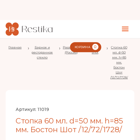
0
Главная
›
Барное и
›
Pasabahce
КОРЗИНА
›
Boston
›
Стопка 60
ресторанное
(Россия)
shot
мл. d=50
стекло
мм. h=85
мм.
Бостон
Шот
/12/72/1728/
Артикул:
11019
Стопка 60 мл. d=50 мм. h=85
мм. Бостон Шот /12/72/1728/