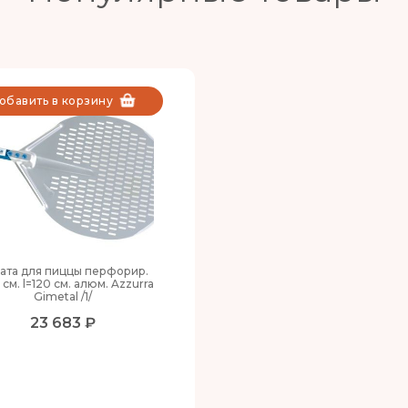
обавить в корзину
ата для пиццы перфорир.
 см. l=120 см. алюм. Azzurra
Gimetal /1/
23 683 ₽