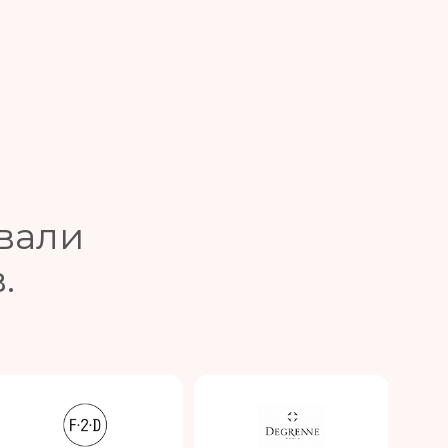
вали
.