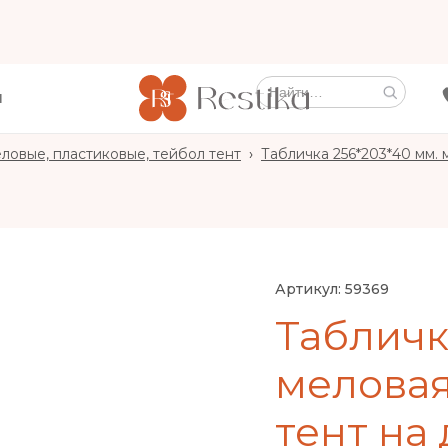
Ы
ловые, пластиковые, тейбол тент
›
Табличка 256*203*40 мм. 
Артикул:
59369
Табличк
меловая
тент на 