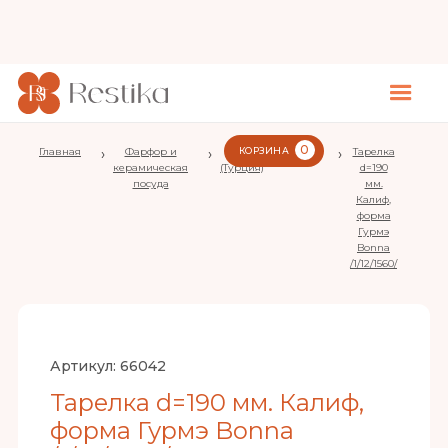
0
Главная
›
Фарфор и
›
Bonna
КОРЗИНА
›
Calif
›
Тарелка
керамическая
(Турция)
d=190
посуда
мм.
Калиф,
форма
Гурмэ
Bonna
/1/12/1560/
Артикул:
66042
Тарелка d=190 мм. Калиф,
форма Гурмэ Bonna