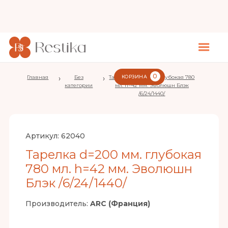
0
Главная
›
Без
›
Тарелка d=200 мм. глубокая 780
КОРЗИНА
категории
мл. h=42 мм. Эволюшн Блэк
/6/24/1440/
Артикул:
62040
Тарелка d=200 мм. глубокая
780 мл. h=42 мм. Эволюшн
Блэк /6/24/1440/
Производитель:
ARC (Франция)