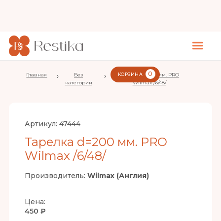
0
Главная
›
Без
›
КОРЗИНА
Тарелка d=200 мм. PRO
категории
Wilmax /6/48/
Артикул:
47444
Тарелка d=200 мм. PRO
Wilmax /6/48/
Производитель:
Wilmax (Англия)
Цена:
450 ₽